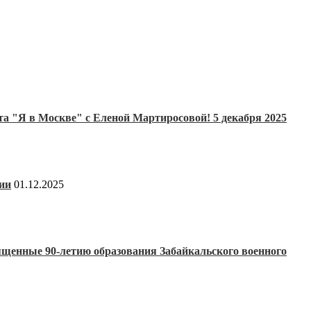
та "Я в Москве" с Еленой Мартиросовой! 5 декабря 2025
ии
01.12.2025
щенные 90-летию образования Забайкальского военного