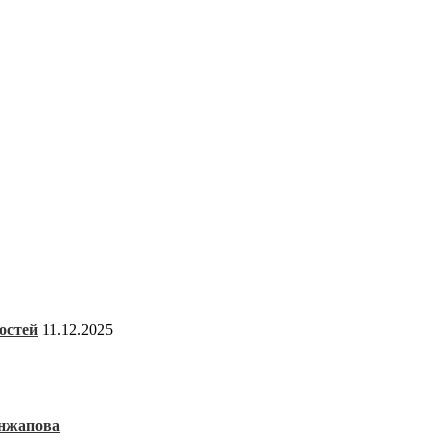
остей
11.12.2025
енжапова