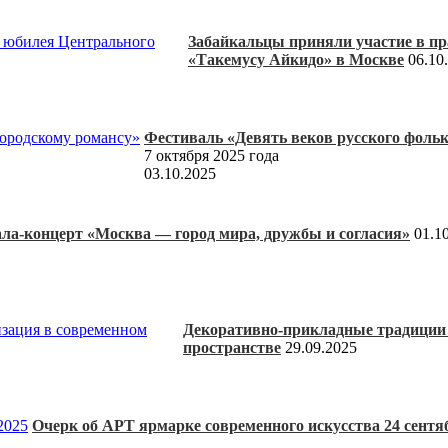
Забайкальцы приняли участие в пр
«Такемусу Айкидо» в Москве
06.10
Фестиваль «Девять веков русского фоль
7 октября 2025 года
03.10.2025
ала-концерт «Москва — город мира, дружбы и согласия»
01.1
Декоративно-прикладные традиции 
пространстве
29.09.2025
Очерк об АРТ ярмарке современного искусства 24 сентя