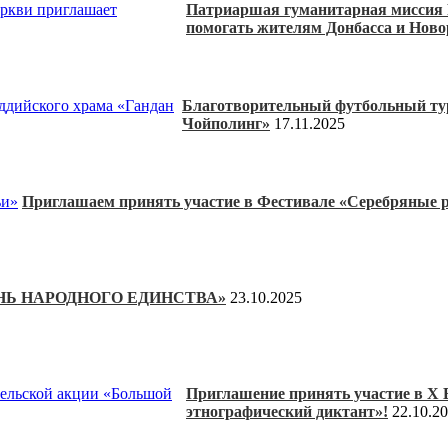
Патриаршая гуманитарная миссия 
помогать жителям Донбасса и Ново
Благотворительный футбольный тур
Чойполинг»
17.11.2025
Приглашаем принять участие в Фестивале «Серебряные 
ЕНЬ НАРОДНОГО ЕДИНСТВА»
23.10.2025
Приглашение принять участие в X 
этнографический диктант»!
22.10.2