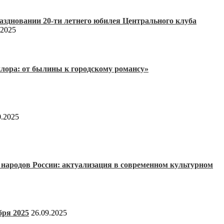
аздновании 20-ти летнего юбилея Центрального клуба
.2025
клора: от былины к городскому романсу»
0.2025
народов России: актуализация в современном культурном
бря 2025
26.09.2025