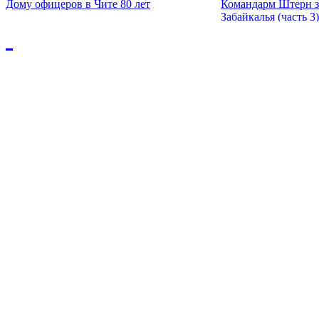
Дому офицеров в Чите 80 лет
Командарм Штерн з
Забайкалья (часть 3)