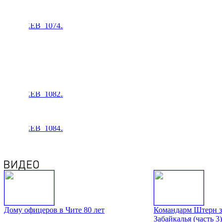
Дому офицеров в Чите 80 лет
Командарм Штерн з
Забайкалья (часть 3)